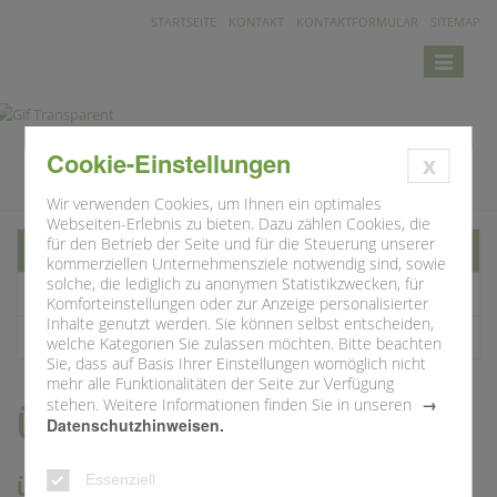
STARTSEITE
KONTAKT
KONTAKTFORMULAR
SITEMAP
Toggle
navigatio
Cookie-Einstellungen
x
Wir verwenden Cookies, um Ihnen ein optimales
Webseiten-Erlebnis zu bieten. Dazu zählen Cookies, die
für den Betrieb der Seite und für die Steuerung unserer
Übersicht
kommerziellen Unternehmensziele notwendig sind, sowie
solche, die lediglich zu anonymen Statistikzwecken, für
Kindergarten St. Theresia Aisch
Komforteinstellungen oder zur Anzeige personalisierter
Inhalte genutzt werden. Sie können selbst entscheiden,
Kindertagesstätte Sancta Maria Adelsdorf
welche Kategorien Sie zulassen möchten. Bitte beachten
Sie, dass auf Basis Ihrer Einstellungen womöglich nicht
mehr alle Funktionalitäten der Seite zur Verfügung
stehen. Weitere Informationen finden Sie in unseren
Übersicht
Datenschutzhinweisen.
über die katholischen Kindergärten der
Essenziell