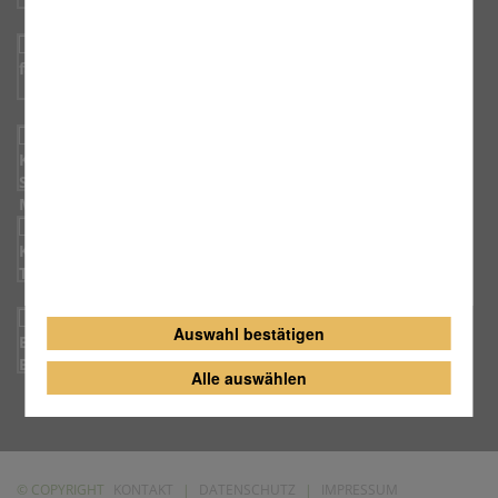
Facebook
Kindertagesstätte Sancta Maria Adelsdorf
Kindertagesstätte St. Theresia Aisch
Erzbistum Bamberg
Auswahl bestätigen
Alle auswählen
© COPYRIGHT
KONTAKT
|
DATENSCHUTZ
|
IMPRESSUM